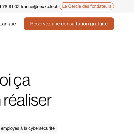
·
·
Le Cercle des fondateurs
1 78 91 02
france@nexxo.tech
Langue
Réservez une consultation gratuite
oi ça
 réaliser
 employés à la cybersécurité