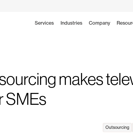
Services
Industries
Company
Resour
sourcing makes tele
or SMEs
Outsourcing