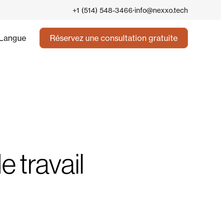
·
+1 (514) 548-3466
info@nexxo.tech
Langue
Réservez une consultation gratuite
e travail