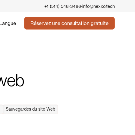
·
+1 (514) 548-3466
info@nexxo.tech
Langue
Réservez une consultation gratuite
 web
S
Sauvegardes du site Web