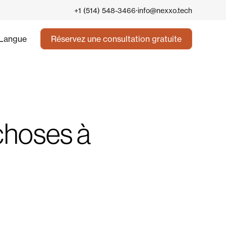
·
+1 (514) 548-3466
info@nexxo.tech
Langue
Réservez une consultation gratuite
choses à