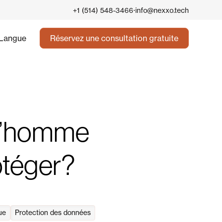
·
+1 (514) 548-3466
info@nexxo.tech
Langue
Réservez une consultation gratuite
 l’homme
otéger?
ue
Protection des données