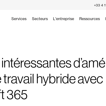
+33 4 1
Services
Secteurs
L'entreprise
Ressources
 intéressantes d’amél
travail hybride avec
t 365